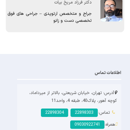
دکتر فرزاد مریخ بیات
جراح و متخصص ارتوپدی – جراحی های فوق
تخصصی دست و زانو
اطلاعات تماس
آدرس: تهران، خیابان شریعتی، بالاتر از میرداماد،
کوچه آهور، پلاک40، طبقه 4، واحد11
تماس:
22898303
22898304
همراه:
09030922741