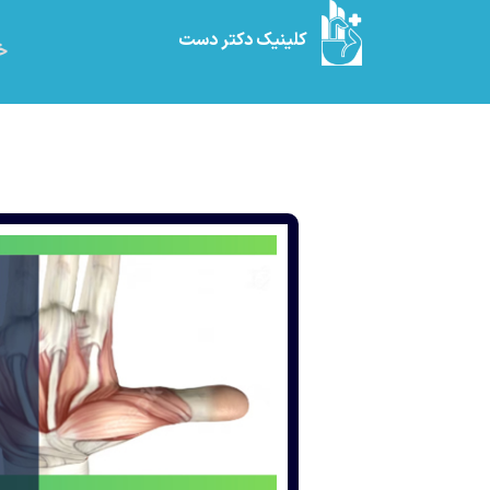
کلینیک دکتر دست
خا