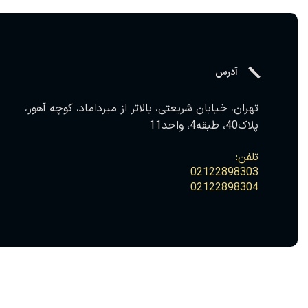
آدرس
تهران، خیابان شریعتی، بالاتر از میرداماد، کوچه آهور،
پلاک40، طبقه4، واحد11
تلفن
02122898303
02122898304