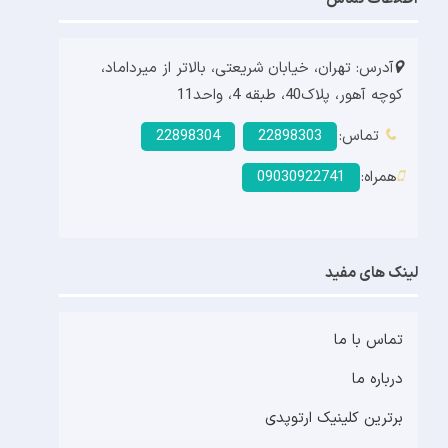
آدرس: تهران، خیابان شریعتی، بالاتر از میرداماد،
کوچه آهور، پلاک40، طبقه 4، واحد11
تماس:
22898303
22898304
همراه:
09030922741
لینک های مفید
تماس با ما
درباره ما
برترین کلینیک ارتوپدی