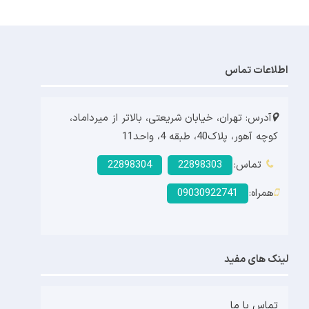
اطلاعات تماس
آدرس: تهران، خیابان شریعتی، بالاتر از میرداماد،
کوچه آهور، پلاک40، طبقه 4، واحد11
تماس:
22898303
22898304
همراه:
09030922741
لینک های مفید
تماس با ما