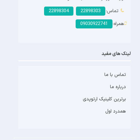
تماس:
22898303
22898304
همراه:
09030922741
لینک های مفید
تماس با ما
درباره ما
برترین کلینیک ارتوپدی
همدرد اول