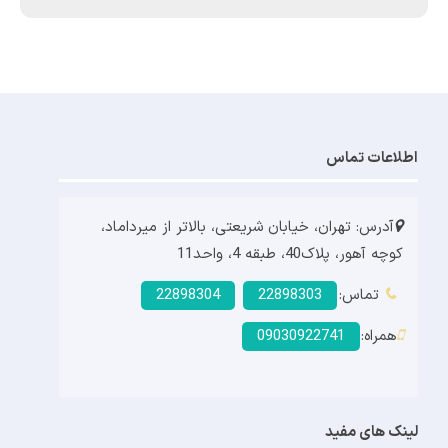
اطلاعات تماس
آدرس: تهران، خیابان شریعتی، بالاتر از میرداماد،
کوچه آهور، پلاک40، طبقه 4، واحد11
تماس:
22898303
22898304
همراه:
09030922741
لینک های مفید