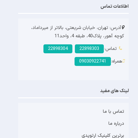
اطلاعات تماس
آدرس: تهران، خیابان شریعتی، بالاتر از میرداماد،
کوچه آهور، پلاک40، طبقه 4، واحد11
تماس:
22898303
22898304
همراه:
09030922741
لینک های مفید
تماس با ما
درباره ما
برترین کلینیک ارتوپدی