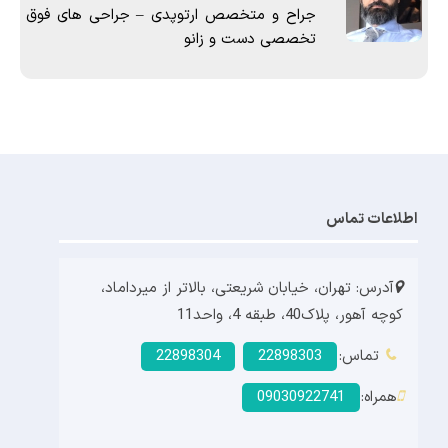
جراح و متخصص ارتوپدی – جراحی های فوق
تخصصی دست و زانو
اطلاعات تماس
آدرس: تهران، خیابان شریعتی، بالاتر از میرداماد،
کوچه آهور، پلاک40، طبقه 4، واحد11
تماس:
22898303
22898304
همراه:
09030922741