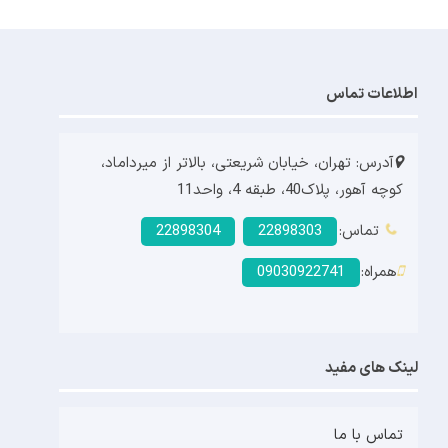
اطلاعات تماس
آدرس: تهران، خیابان شریعتی، بالاتر از میرداماد،
کوچه آهور، پلاک40، طبقه 4، واحد11
تماس:
22898303
22898304
همراه:
09030922741
لینک های مفید
تماس با ما