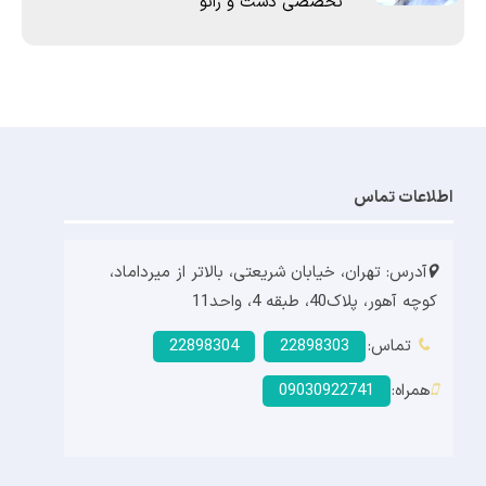
تخصصی دست و زانو
اطلاعات تماس
آدرس: تهران، خیابان شریعتی، بالاتر از میرداماد،
کوچه آهور، پلاک40، طبقه 4، واحد11
تماس:
22898303
22898304
همراه:
09030922741