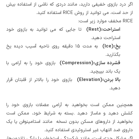
اگر درد بازوی خفیفی دارید، مانند دردی که ناشی از استفاده بیش
از حد است، می توانید از روش
RICE
استفاده کنید.
RICE
مخفف موارد زیر است
:
استراحت
(Rest):
تا جایی که می توانید به بازوی خود
استراحت دهید
.
یخ
(Ice):
به مدت ۱۵ دقیقه روی ناحیه آسیب دیده یخ
بگذارید
.
فشرده سازی
(Compression):
بازوی خود را به آرامی با
یک باند بپیچید
.
بالا بردن
(Elevation):
بازوی خود را بالاتر از قلبتان قرار
دهید
.
همچنین ممکن است بخواهید به آرامی عضلات بازوی خود را
کشش دهید و ماساژ دهید
.
بسته به شرایط خود، ممکن است
بخواهید از داروهای مسکن بدون نسخه
مانند استامینوفن یا یک
داروی ضد التهاب غیر استروئیدی
استفاده کنید
.
اگر مشکل جدی است، مانند شکستگی استخوان یا پارگی تاندون‌ها،