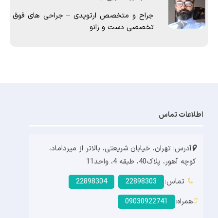
جراح و متخصص ارتوپدی – جراحی های فوق
تخصصی دست و زانو
اطلاعات تماس
آدرس: تهران، خیابان شریعتی، بالاتر از میرداماد،
کوچه آهور، پلاک40، طبقه 4، واحد11
تماس:
22898303
22898304
همراه:
09030922741